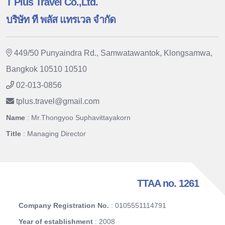
T Plus Travel Co.,Ltd.
บริษัท ที พลัส แทรเวล จำกัด
449/50 Punyaindra Rd., Samwatawantok, Klongsamwa,
Bangkok 10510 10510
02-013-0856
tplus.travel
@
gmail.com
Name
: Mr.Thongyoo Suphavittayakorn
Title
: Managing Director
TTAA no. 1261
Company Registration No.
: 0105551114791
Year of establishment
: 2008