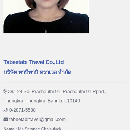
Tabeetabi Travel Co.,Ltd
บริษัท ทาบีทาบิ ทราเวล จำกัด
39/124 Soi.Prachauthi 91, Prachauthi 91 Rpad.,
Thungkru, Thungkru, Bangkok 10140
0-2871-5588
tabeetabitravel
@
gmail.com
Name
: Ms.Satanee Chaisuluck