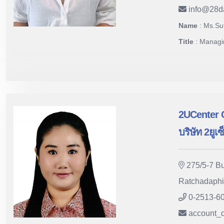
info
@
28d
Name
: Ms.S
Title
: Managi
2UCenter 
บริษัท 2ยูเ
275/5-7 Bu
Ratchadaphi
0-2513-6
account_