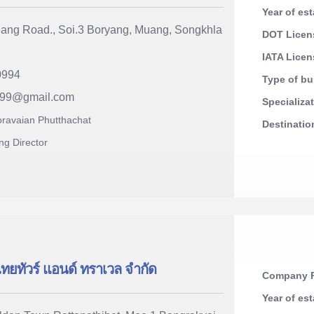
Year of es
ang Road., Soi.3 Boryang, Muang, Songkhla
DOT Licen
IATA Lice
0994
Type of b
999
@
gmail.com
Specializa
ravaian Phutthachat
Destinati
ng Director
ไทยทัวร์ แอนด์ ทราเวล จำกัด
Company R
Year of es