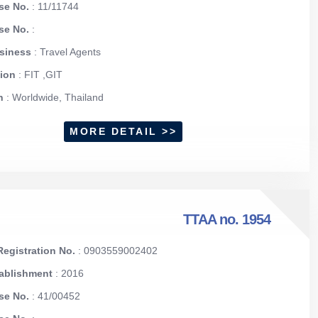
se No.
: 11/11744
nse No.
:
usiness
: Travel Agents
tion
: FIT ,GIT
on
: Worldwide, Thailand
MORE DETAIL >>
TTAA no. 1954
egistration No.
: 0903559002402
tablishment
: 2016
se No.
: 41/00452