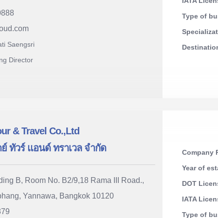
IATA Lice
0888
Type of b
loud.com
Specializa
ati Saengsri
Destinati
ng Director
ur & Travel Co.,Ltd
ดย์ ทัวร์ แอนด์ ทราเวล จำกัด
Company R
Year of es
ding B, Room No. B2/9,18 Rama III Road.,
DOT Licen
hang, Yannawa, Bangkok 10120
IATA Lice
879
Type of b