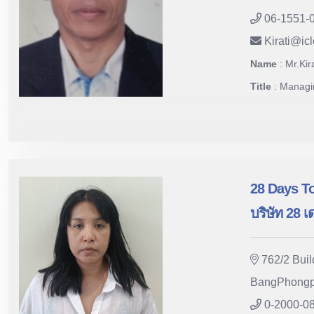
06-1551-
Kirati
@
ic
Name
: Mr.Kir
Title
: Managi
28 Days To
บริษัท 28 เ
762/2 Buil
BangPhongp
0-2000-0