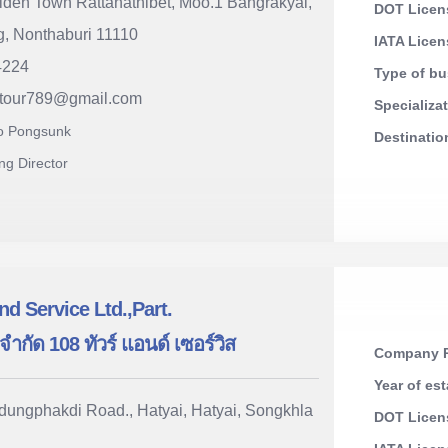
den Town Rattanathibet, Moo.1 Bangrakyai,
DOT Licen
, Nonthaburi 11110
IATA Lice
4224
Type of b
tour789
@
gmail.com
Specializa
ao Pongsunk
Destinati
ng Director
nd Service Ltd.,Part.
นจำกัด 108 ทัวร์ แอนด์ เซอร์วิส
Company R
Year of es
ungphakdi Road., Hatyai, Hatyai, Songkhla
DOT Licen