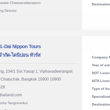
ipawee Cheewarattanaporn
Destinati
ng Director
d.-Dai Nippon Tours
จำกัด-ไดนิปอน ทัวร์ส
Company R
Year of es
ng, 234/1 Soi.Yasup 1, Viphavadeerangsit
DOT Licen
, Chatuchak, Bangkok 10900 10900
IATA Lice
329
Type of b
thailand.com
Specializa
ucha Tangnirankul
Destinati