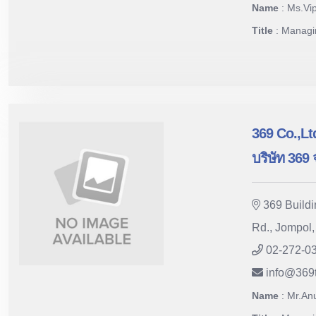
Name
: Ms.V
Title
: Managi
369 Co.,Lt
บริษัท 369 
369 Buildi
Rd., Jompol
02-272-0
info
@
369
Name
: Mr.An