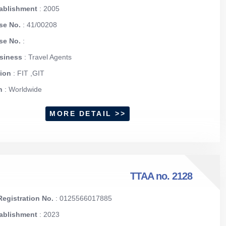
tablishment
: 2005
se No.
: 41/00208
nse No.
:
usiness
: Travel Agents
tion
: FIT ,GIT
on
: Worldwide
MORE DETAIL >>
TTAA no. 2128
egistration No.
: 0125566017885
tablishment
: 2023