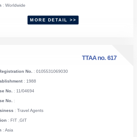
on
: Worldwide
MORE DETAIL >>
TTAA no. 617
egistration No.
: 0105531069030
tablishment
: 1988
se No.
: 11/04694
nse No.
:
usiness
: Travel Agents
tion
: FIT ,GIT
on
: Asia