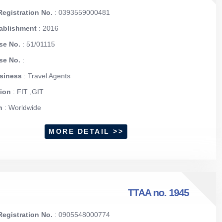
egistration No.
: 0393559000481
tablishment
: 2016
se No.
: 51/01115
nse No.
:
usiness
: Travel Agents
tion
: FIT ,GIT
on
: Worldwide
MORE DETAIL >>
TTAA no. 1945
egistration No.
: 0905548000774