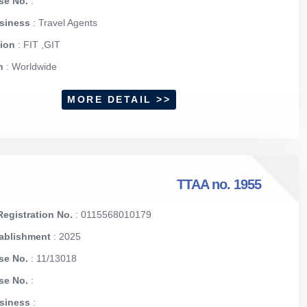
nse No.
:
usiness
: Travel Agents
tion
: FIT ,GIT
on
: Worldwide
MORE DETAIL >>
TTAA no. 1955
egistration No.
: 0115568010179
tablishment
: 2025
se No.
: 11/13018
nse No.
:
usiness
: