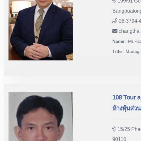
199/91 Gol
Bangbuatong
06-3794-
changthai
Name
: Mr.P
Title
: Managi
108 Tour a
ห้างหุ้นส่ว
15/25 Phad
90110