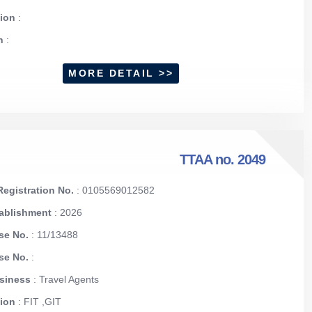
tion
:
on
:
MORE DETAIL >>
TTAA no. 2049
egistration No.
: 0105569012582
tablishment
: 2026
se No.
: 11/13488
nse No.
:
usiness
: Travel Agents
tion
: FIT ,GIT