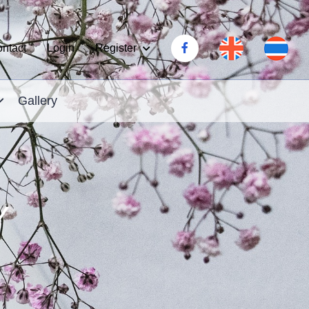
Register
ntact
Login
Gallery
Y