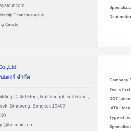
aystour.com
Specializa
uthathip Chanphuengsuk
Destinati
ng Director
Co.,Ltd
ซ็นเตอร์ จำกัด
Company R
Year of es
ilding C, 3rd Floor, Ratchadaphisek Road.,
DOT Licen
sek, Dindaeng, Bangkok 10400
IATA Lice
000
Type of b
qe
@
hotmail.com
Specializa