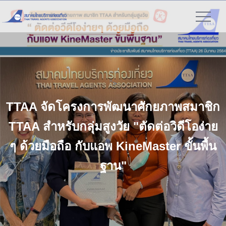
">
TTAA จัดโครงการพัฒนาศักยภาพสมาชิก
TTAA สำหรับกลุ่มสูงวัย "ตัดต่อวิดีโอง่าย
ๆ ด้วยมือถือ กับแอพ KineMaster ขั้นพื้น
ฐาน"