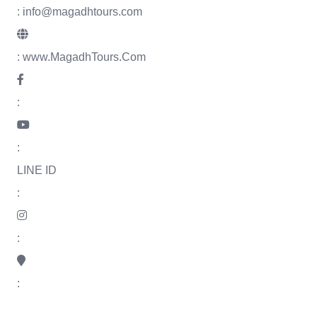
: info@magadhtours.com
:
www.MagadhTours.Com
:
:
LINE ID
:
:
: