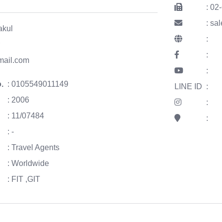
: 02
: sa
akul
:
r
:
mail.com
:
.
: 0105549011149
LINE ID
:
: 2006
:
: 11/07484
:
: -
: Travel Agents
: Worldwide
: FIT ,GIT