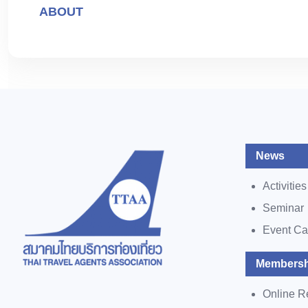
ABOUT
News
Activities
Seminar
Event Ca
Membersh
Online R