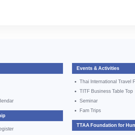
Events & Activities
Thai International Travel F
TITF Business Table Top
lendar
Seminar
Fam Trips
ip
TTAA Foundation for Hum
egister