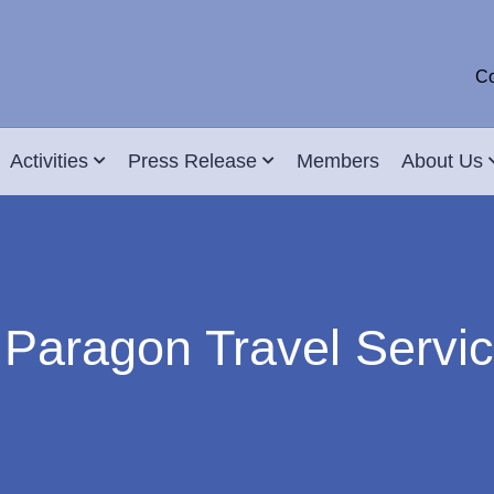
Co
Activities
Press Release
Members
About Us
 Paragon Travel Servic