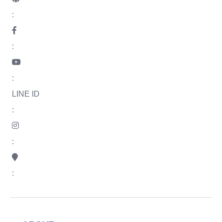
:
:
:
LINE ID
:
:
: