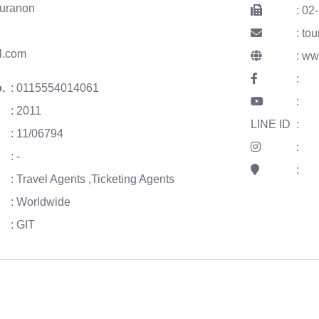
turanon
: 02
r
: to
l.com
:
www
:
.
: 0115554014061
:
: 2011
LINE ID
:
: 11/06794
:
: -
:
: Travel Agents ,Ticketing Agents
: Worldwide
: GIT