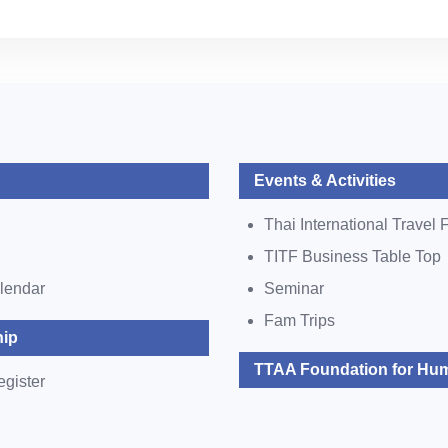
Events & Activities
Thai International Travel F
TITF Business Table Top
lendar
Seminar
Fam Trips
ip
TTAA Foundation for Hum
egister