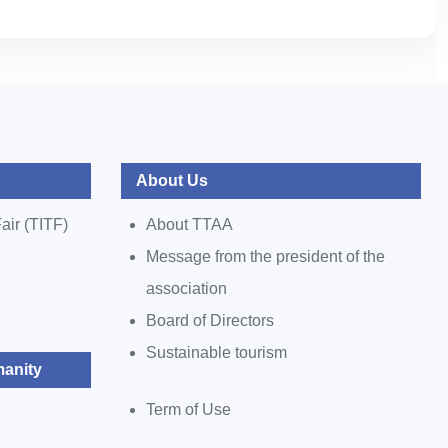
About Us
air (TITF)
About TTAA
Message from the president of the
association
Board of Directors
Sustainable tourism
anity
Term of Use