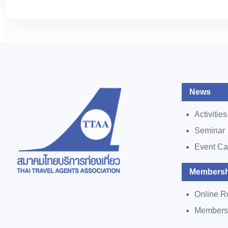
News
Activities
Seminar
Event Ca
Membersh
Online R
Members