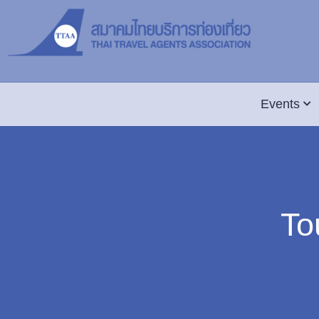
Events
To