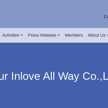
Co
Activities
Press Release
Members
About Us
ur Inlove All Way Co.,L