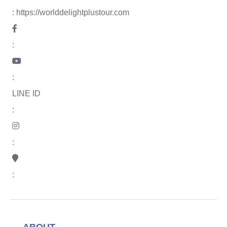
:
https://worlddelightplustour.com
:
:
LINE ID
:
:
:
ABOUT