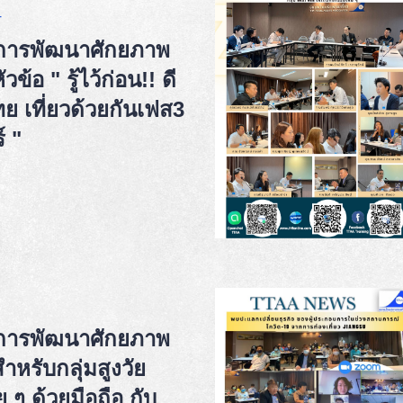
4
การพัฒนาศักยภาพ
้อ " รู้ไว้ก่อน!! ดี
ไทย เที่ยวด้วยกันเฟส3
์ "
การพัฒนาศักยภาพ
หรับกลุ่มสูงวัย
ย ๆ ด้วยมือถือ กับ