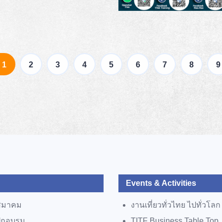
(current)
1
2
3
4
5
6
7
8
9
Events & Activities
สมาคม
งานเที่ยวทั่วไทย ไปทั่วโลก
ฝึกอบรม
TITF Business Table Top