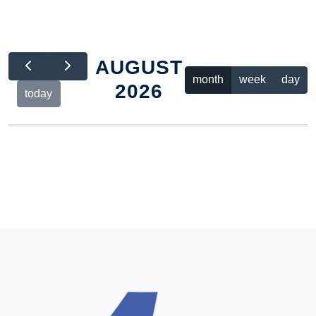
AUGUST
month
week
day
2026
today
Sun
26
Mon
Tue
27
Wed
Thu
28
Fri
Sat