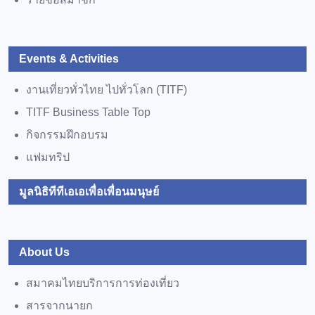
3
Events & Activities
4
งานเที่ยวทั่วไทย ไปทั่วโลก (TITF)
TITF Business Table Top
กิจกรรมฝึกอบรม
5
แฟมทริป
**TTAA Attends the "Charm of Jiangsu" (Bangkok) Culture & Tourism Prom
**TTAA Joins Roadshow 2026 to Advance "Two-Way Tourism" Through th
มูลนิธิทีทีเอเอเพื่อเพื่อนมนุษย์
6
About Us
สมาคมไทยบริการการท่องเที่ยว
7
สารจากนายก