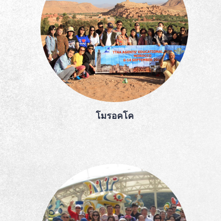
โมรอคโค