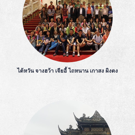
ไต้หวัน จางฮว้า เจียอี้ ไถหนาน เกาสง ผิงตง