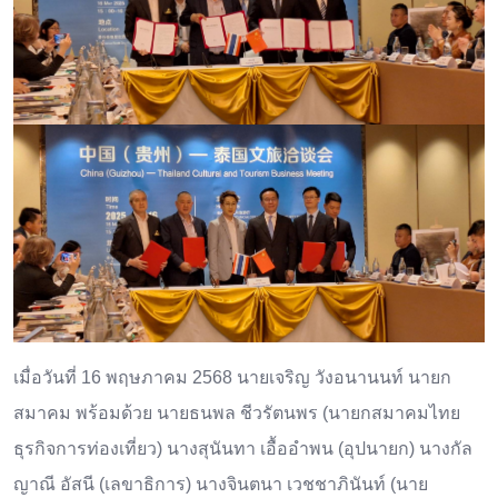
เมื่อวันที่ 16 พฤษภาคม 2568 นายเจริญ วังอนานนท์ นายก
สมาคม พร้อมด้วย นายธนพล ชีวรัตนพร (นายกสมาคมไทย
ธุรกิจการท่องเที่ยว) นางสุนันทา เอื้ออำพน (อุปนายก) นางกัล
ญาณี อัสนี (เลขาธิการ) นางจินตนา เวชชาภินันท์ (นาย