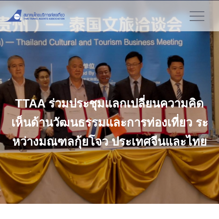
">
TTAA ร่วมประชุมแลกเปลี่ยนความคิด
เห็นด้านวัฒนธรรมและการท่องเที่ยว ระ
หว่างมณฑลกุ้ยโจว ประเทศจีนและไทย