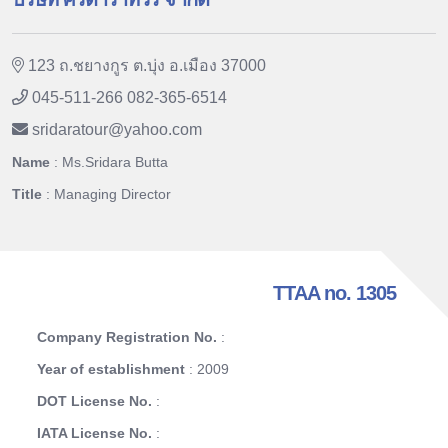
123 ถ.ชยางกูร ต.บุ่ง อ.เมือง 37000
045-511-266 082-365-6514
sridaratour
@
yahoo.com
Name
: Ms.Sridara Butta
Title
: Managing Director
TTAA no. 1305
Company Registration No.
:
Year of establishment
: 2009
DOT License No.
:
IATA License No.
: