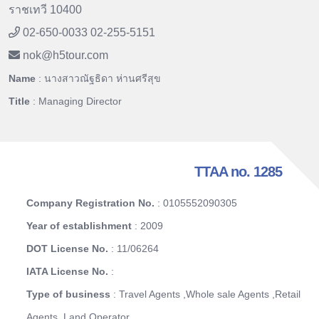
ราชเทวี 10400
02-650-0033 02-255-5151
nok
@
h5tour.com
Name
: นางสาวณัฐธิดา ห่านศรีสุข
Title
: Managing Director
TTAA no. 1285
Company Registration No.
: 0105552090305
Year of establishment
: 2009
DOT License No.
: 11/06264
IATA License No.
:
Type of business
: Travel Agents ,Whole sale Agents ,Retail
Agents ,Land Operator